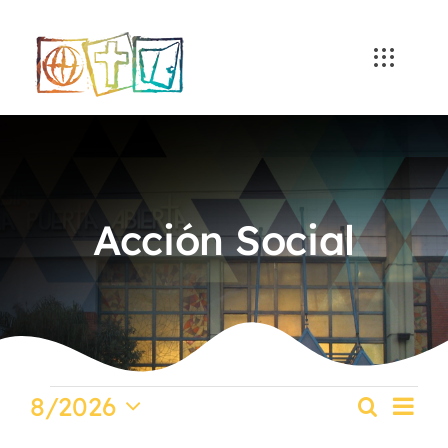
Skip
to
content
Acción Social
Eventos
Na
8/2026
Buscar
Nave
Mes
Selecciona