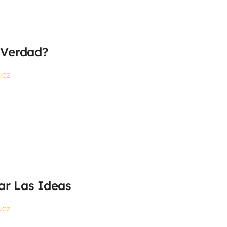
 Verdad?
uez
ar Las Ideas
uez