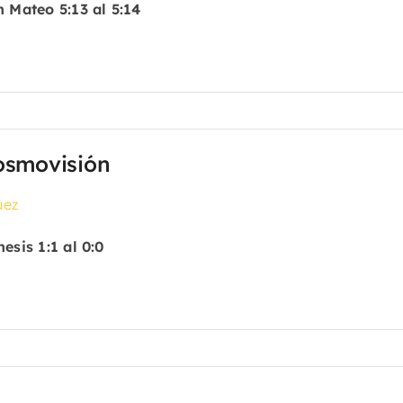
 Mateo 5:13 al 5:14
osmovisión
uez
esis 1:1 al 0:0