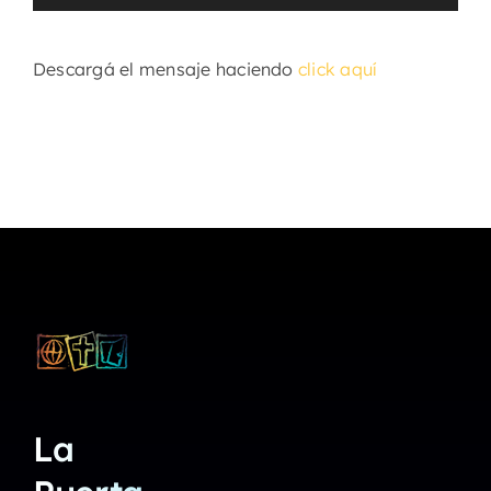
de
audio
Descargá el mensaje haciendo
click aquí
La