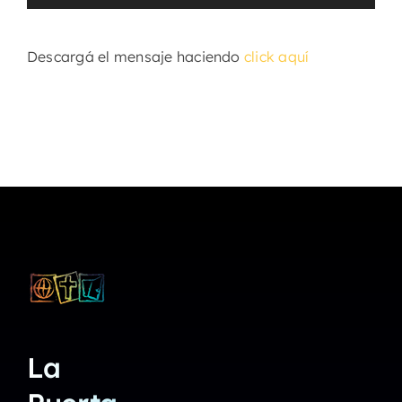
de
audio
Descargá el mensaje haciendo
click aquí
La