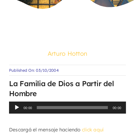
Arturo Hotton
Published On: 03/10/2004
La Familia de Dios a Partir del
Hombre
Reproductor
00:00
00:00
de
audio
Descargá el mensaje haciendo
click aquí