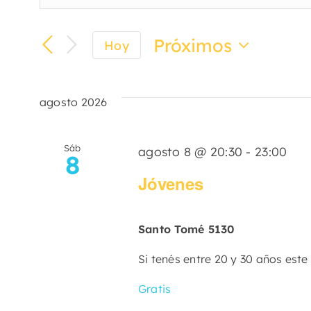
Navegación
la
de
palabra
Próximos
Hoy
clave.
Selecciona
búsqueda
Busca
la
Eventos
fecha.
agosto 2026
y
para
la
vistas
palabra
Sáb
agosto 8 @ 20:30
-
23:00
8
clave.
Jóvenes
de
Eventos
Santo Tomé 5130
Si tenés entre 20 y 30 años est
Gratis