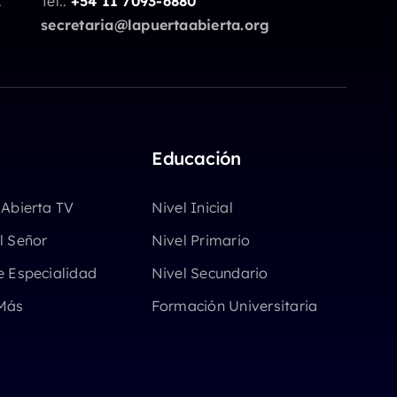
.
Tel.:
+54 11 7093-6880
secretaria@lapuertaabierta.org
Educación
 Abierta TV
Nivel Inicial
l Señor
Nivel Primario
e Especialidad
Nivel Secundario
Más
Formación Universitaria