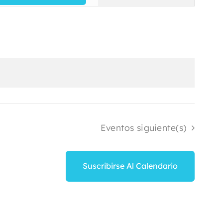
de
vistas
de
Evento
Eventos
siguiente(s)
Suscribirse Al Calendario