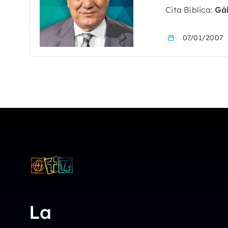
Cita Bíblica:
Gál
07/01/2007
La