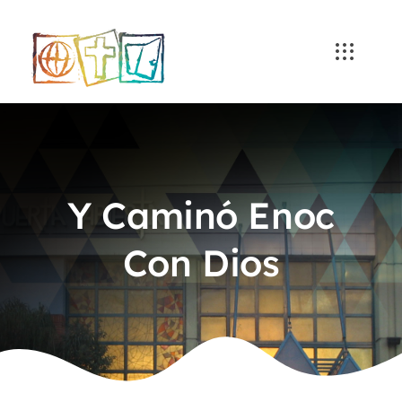
Skip
to
content
Y Caminó Enoc
Con Dios