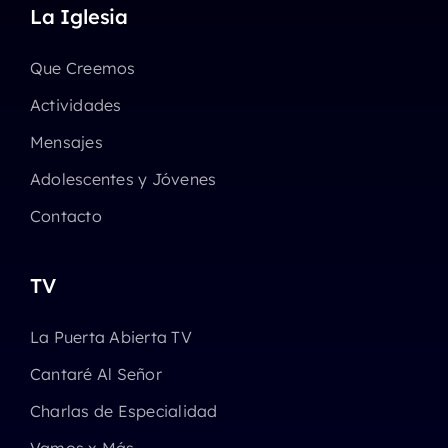
La Iglesia
Que Creemos
Actividades
Mensajes
Adolescentes y Jóvenes
Contacto
TV
La Puerta Abierta TV
Cantaré Al Señor
Charlas de Especialidad