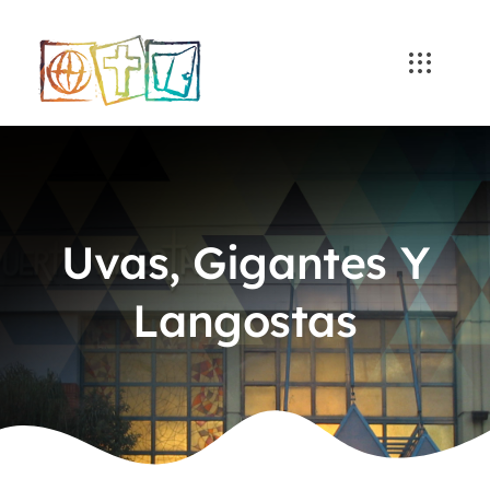
Skip
to
content
Uvas, Gigantes Y
Langostas