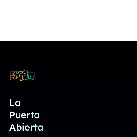
La
Puerta
Abierta