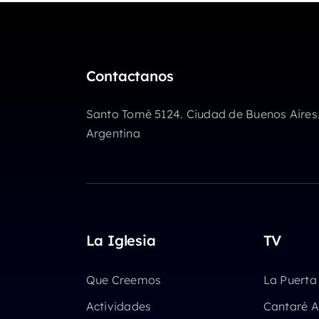
aumentar
o
disminuir
el
Contactanos
volumen.
Santo Tomé 5124. Ciudad de Buenos Aires
Argentina
La Iglesia
TV
Que Creemos
La Puerta
Actividades
Cantaré A