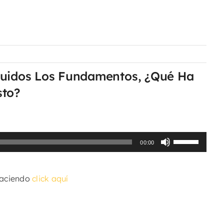
ruidos Los Fundamentos, ¿Qué Ha
sto?
Utiliza
00:00
las
teclas
haciendo
click aquí
de
flecha
arriba/abajo
para