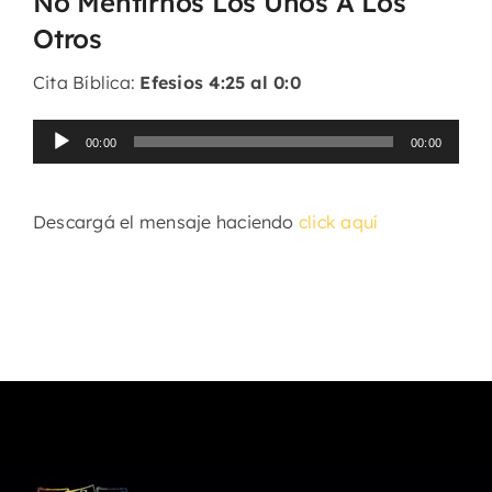
No Mentirnos Los Unos A Los
Otros
Cita Bíblica:
Efesios 4:25 al 0:0
Reproductor
00:00
00:00
de
audio
Descargá el mensaje haciendo
click aquí