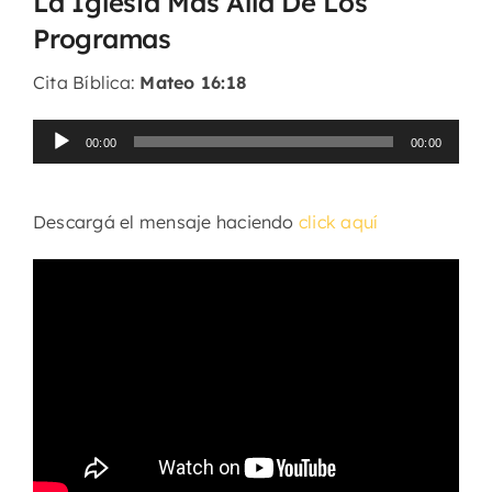
La Iglesia Más Allá De Los
Programas
Cita Bíblica:
Mateo 16:18
Reproductor
00:00
00:00
de
audio
Descargá el mensaje haciendo
click aquí