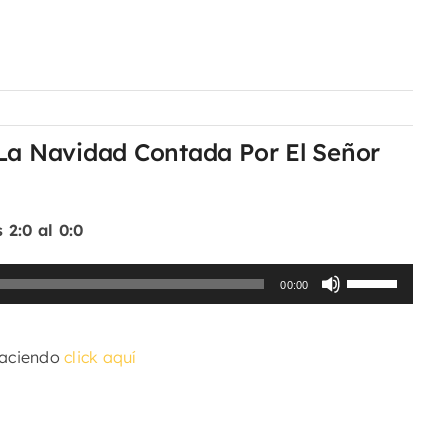
 La Navidad Contada Por El Señor
 2:0 al 0:0
Utiliza
00:00
las
teclas
haciendo
click aquí
de
flecha
arriba/abajo
para