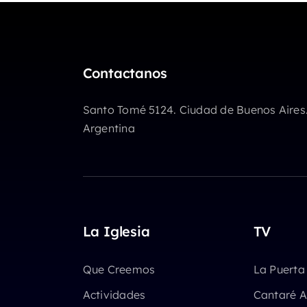
aumentar
o
disminuir
el
Contactanos
volumen.
Santo Tomé 5124. Ciudad de Buenos Aires
Argentina
La Iglesia
TV
Que Creemos
La Puerta
Actividades
Cantaré A