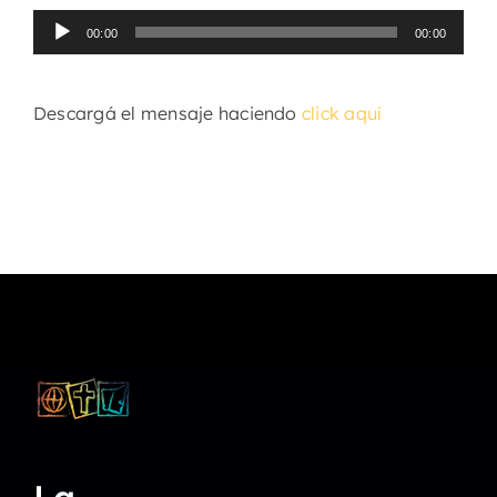
Reproductor
00:00
00:00
de
audio
Descargá el mensaje haciendo
click aquí