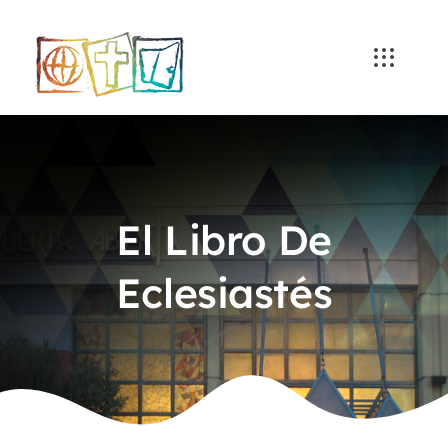
Skip
to
content
El Libro De
Eclesiastés