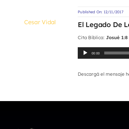
Published On: 12/11/2017
Cesar Vidal
El Legado De 
Cita Bíblica:
Josué 1:8 
Reproductor
00:00
de
audio
Descargá el mensaje 