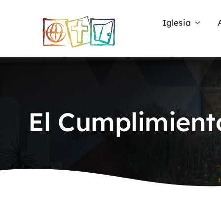
Skip
to
Iglesia
content
El Cumplimient