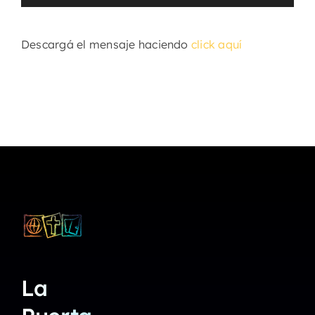
de
audio
Descargá el mensaje haciendo
click aquí
La