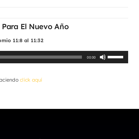
 Para El Nuevo Año
mio 11:8 al 11:32
Utiliza
00:00
las
teclas
haciendo
click aquí
de
flecha
arriba/abajo
para
aumentar
o
disminuir
el